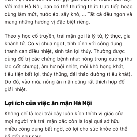
Với mận Hà Nội, bạn có thể thưởng thức trực tiếp hoặc
dùng làm mứt, nước ép, sấy khô, … Tất cả đều ngon và
mang những hương vị đặc biệt riêng.
Theo y học cổ truyền, trái mận gọi là lý tử, lý thực, gia
khánh tử. Có vị chua ngọt, tính bình với công dụng
thanh can điều nhiệt, sinh tân lợi thủy. Thường được
dùng để trị các chứng bệnh như: nóng trong xương (hư
lao cốt chưng), âm hư nội nhiệt, môi khô họng khát,
tiểu tiện bất lợi, thủy thũng, đái tháo đường (tiêu khát).
Do đó, vào mùa nóng ăn mận cũng rất thích hợp để
giải nhiệt.
Lợi ích của việc ăn mận Hà Nội
Không chỉ là loại trái cây luôn kích thích vị giác của
mọi người mà trái mận bắc còn là loại quả sở hữu
nhiều công dụng bất ngờ, có lợi cho sức khỏe có thể
kể đến như sau: