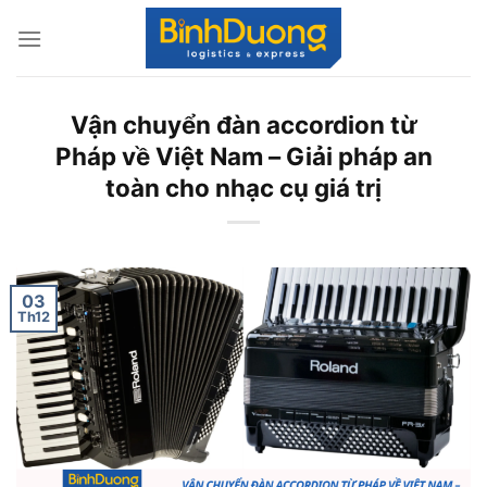
Skip
to
content
Vận chuyển đàn accordion từ
Pháp về Việt Nam – Giải pháp an
toàn cho nhạc cụ giá trị
03
Th12