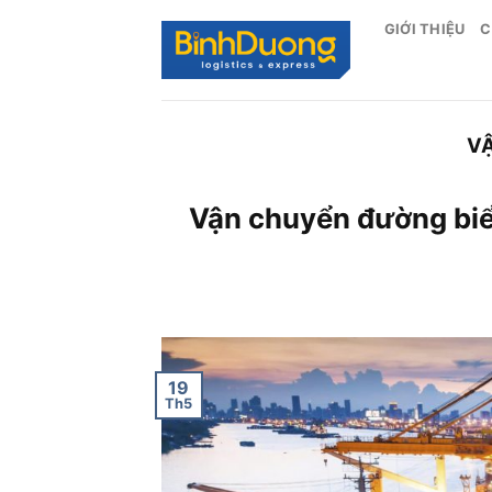
Skip
GIỚI THIỆU
C
to
content
V
Vận chuyển đường biển
19
Th5