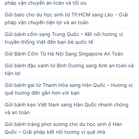
pháp vận chuyển an toàn và tối ưu
Gửi balo cho du học sinh từ TP.HCM sang Lào – Giải
pháp vận chuyển tiện lợi và an toàn
Gửi bánh cốm sang Trung Quốc – Kết nối hương vị
truyền thống Việt đến bạn bè quốc tế
Gửi Bánh Cốm Từ Hà Nội Sang Singapore An Toàn
Gửi bánh đậu xanh từ Bình Dương sang Anh an toàn và
tiện lợi
Gửi bánh gai từ Thanh Hóa sang Hàn Quốc – Hương vị
quê hương đến gần hơn với bạn
Gửi bánh kẹo Việt Nam sang Hàn Quốc nhanh chóng
và an toàn
Gửi bánh tráng phơi sương cho du học sinh ở Hàn
Quốc – Giải pháp kết nối hương vị quê nhà