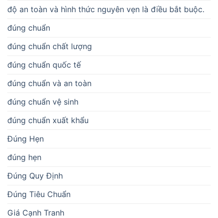
độ an toàn và hình thức nguyên vẹn là điều bắt buộc.
đúng chuẩn
đúng chuẩn chất lượng
đúng chuẩn quốc tế
đúng chuẩn và an toàn
đúng chuẩn vệ sinh
đúng chuẩn xuất khẩu
Đúng Hẹn
đúng hẹn
Đúng Quy Định
Đúng Tiêu Chuẩn
Giá Cạnh Tranh