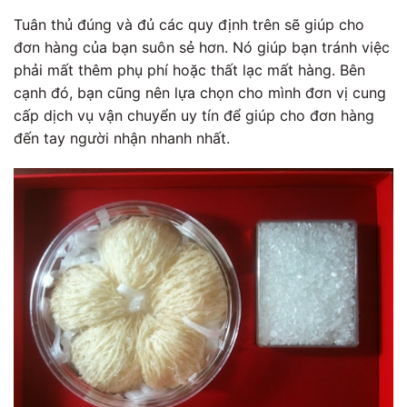
Tuân thủ đúng và đủ các quy định trên sẽ giúp cho
đơn hàng của bạn suôn sẻ hơn. Nó giúp bạn tránh việc
phải mất thêm phụ phí hoặc thất lạc mất hàng. Bên
cạnh đó, bạn cũng nên lựa chọn cho mình đơn vị cung
cấp dịch vụ vận chuyển uy tín để giúp cho đơn hàng
đến tay người nhận nhanh nhất.