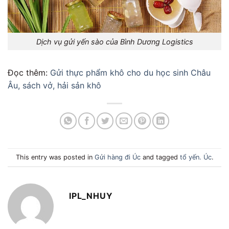
Dịch vụ gửi yến sào của Bình Dương Logistics
Đọc thêm:
Gửi thực phẩm khô cho du học sinh Châu
Âu, sách vở, hải sản khô
This entry was posted in
Gửi hàng đi Úc
and tagged
tổ yến. Úc
.
IPL_NHUY