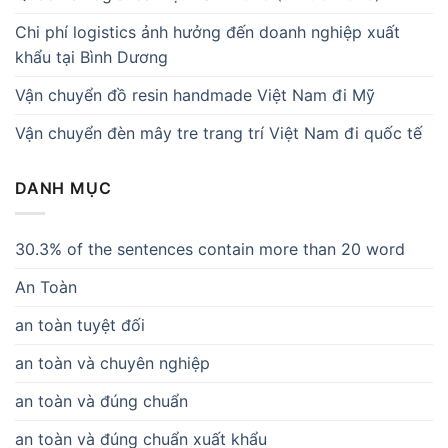
Chi phí logistics ảnh hưởng đến doanh nghiệp xuất
khẩu tại Bình Dương
Vận chuyển đồ resin handmade Việt Nam đi Mỹ
Vận chuyển đèn mây tre trang trí Việt Nam đi quốc tế
DANH MỤC
30.3% of the sentences contain more than 20 word
An Toàn
an toàn tuyệt đối
an toàn và chuyên nghiệp
an toàn và đúng chuẩn
an toàn và đúng chuẩn xuất khẩu