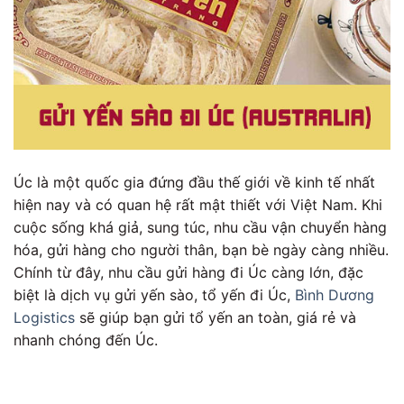
Úc là một quốc gia đứng đầu thế giới về kinh tế nhất
hiện nay và có quan hệ rất mật thiết với Việt Nam. Khi
cuộc sống khá giả, sung túc, nhu cầu vận chuyển hàng
hóa, gửi hàng cho người thân, bạn bè ngày càng nhiều.
Chính từ đây, nhu cầu gửi hàng đi Úc càng lớn, đặc
biệt là dịch vụ gửi yến sào, tổ yến đi Úc,
Bình Dương
Logistics
sẽ giúp bạn gửi tổ yến an toàn, giá rẻ và
nhanh chóng đến Úc.