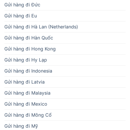
Gửi hàng đi Đức
Gửi hàng đi Eu
Gửi hàng đi Hà Lan (Netherlands)
Gửi hàng đi Hàn Quốc
Gửi hàng đi Hong Kong
Gửi hàng đi Hy Lạp
Gửi hàng đi Indonesia
Gửi hàng đi Latvia
Gửi hàng đi Malaysia
Gửi hàng đi Mexico
Gửi hàng đi Mông Cổ
Gửi hàng đi Mỹ