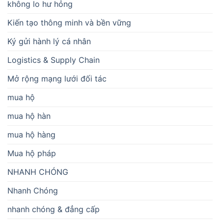
không lo hư hỏng
Kiến tạo thông minh và bền vững
Ký gửi hành lý cá nhân
Logistics & Supply Chain
Mở rộng mạng lưới đối tác
mua hộ
mua hộ hàn
mua hộ hàng
Mua hộ pháp
NHANH CHÓNG
Nhanh Chóng
nhanh chóng & đẳng cấp