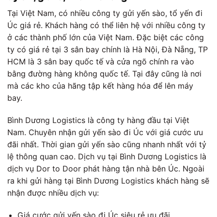
Tại Việt Nam, có nhiều công ty gửi yến sào, tổ yến đi
Úc giá rẻ. Khách hàng có thể liên hệ với nhiều công ty
ở các thành phố lớn của Việt Nam. Đặc biệt các công
ty có giá rẻ tại 3 sân bay chính là Hà Nội, Đà Nẵng, TP
HCM là 3 sân bay quốc tế và cửa ngõ chính ra vào
bằng đường hàng không quốc tế. Tại đây cũng là nơi
mà các kho của hãng tập kết hàng hóa để lên máy
bay.
Bình Dương Logistics là công ty hàng đầu tại Việt
Nam. Chuyên nhận gửi yến sào đi Úc với giá cước ưu
đãi nhất. Thời gian gửi yến sào cũng nhanh nhất với tỷ
lệ thông quan cao. Dịch vụ tại Bình Dương Logistics là
dịch vụ Dor to Door phát hàng tận nhà bên Úc. Ngoài
ra khi gửi hàng tại Bình Dương Logistics khách hàng sẽ
nhận được nhiều dịch vụ:
Giá cước gửi yến sào đi Úc siêu rẻ ưu đãi .