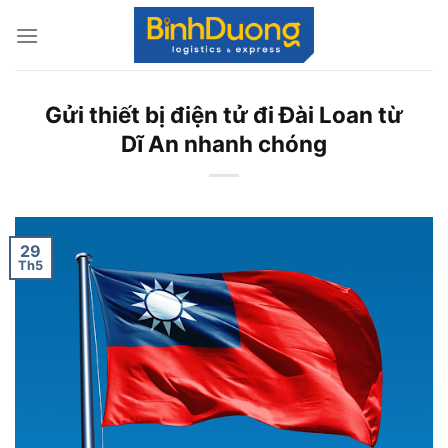
Skip
to
content
Gửi thiết bị điện tử đi Đài Loan từ
Dĩ An nhanh chóng
29
Th5